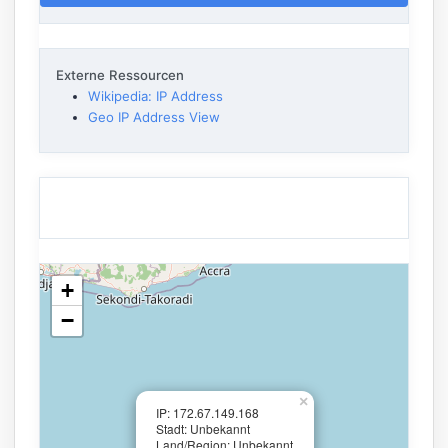
Externe Ressourcen
Wikipedia: IP Address
Geo IP Address View
+
−
×
IP: 172.67.149.168
Stadt: Unbekannt
Land/Region: Unbekannt