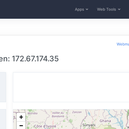
Apps
Web Tools
Webma
n: 172.67.174.35
+
−