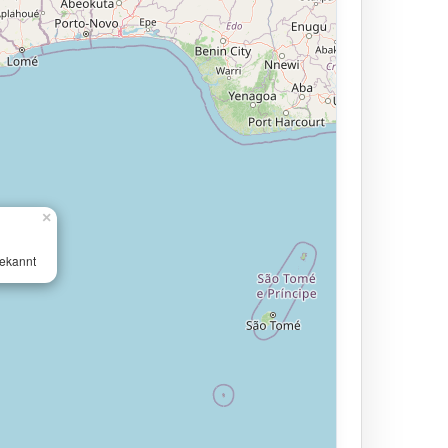
×
ekannt