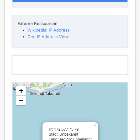
Externe Ressourcen
Wikipedia: IP Address
Geo IP Address View
+
−
×
IP: 172.67.175.79
Stadt: Unbekannt
Land/Region: Unbekannt