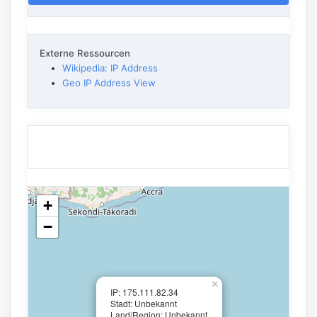
Externe Ressourcen
Wikipedia: IP Address
Geo IP Address View
+
−
×
IP: 175.111.82.34
Stadt: Unbekannt
Land/Region: Unbekannt