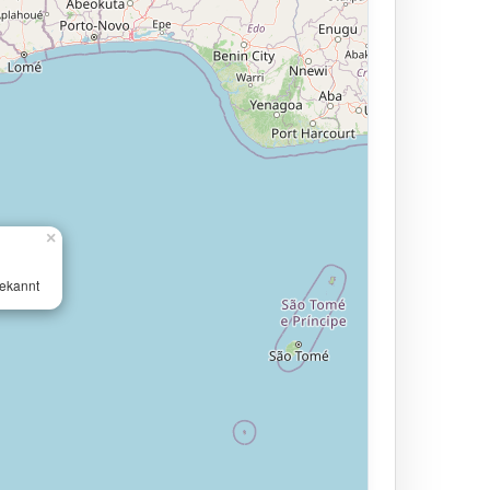
×
ekannt