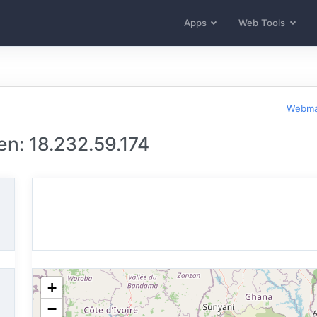
Apps
Web Tools
Webma
n: 18.232.59.174
+
−