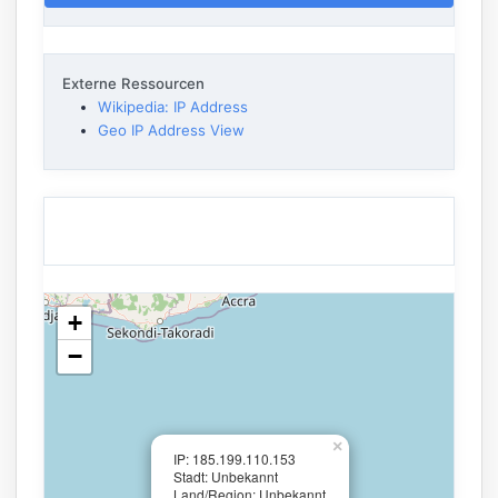
Externe Ressourcen
Wikipedia: IP Address
Geo IP Address View
+
−
×
IP: 185.199.110.153
Stadt: Unbekannt
Land/Region: Unbekannt