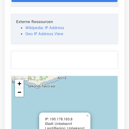
Externe Ressourcen
Wikipedia: IP Address
Geo IP Address View
+
−
×
IP: 195.178.163.8
Stadt: Unbekannt
Land/Region: Unbekannt