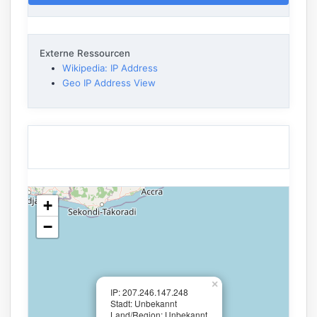
Externe Ressourcen
Wikipedia: IP Address
Geo IP Address View
+
−
×
IP: 207.246.147.248
Stadt: Unbekannt
Land/Region: Unbekannt