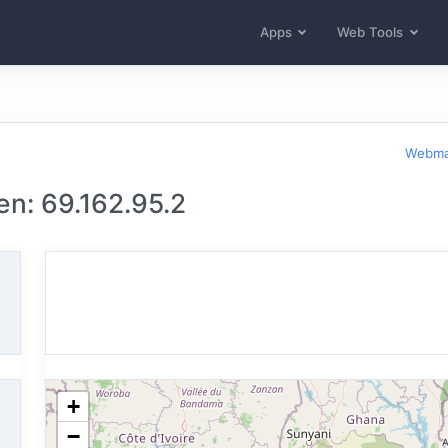
Apps
Web Tools
Webma
n: 69.162.95.2
+
−