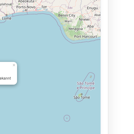
×
ekannt