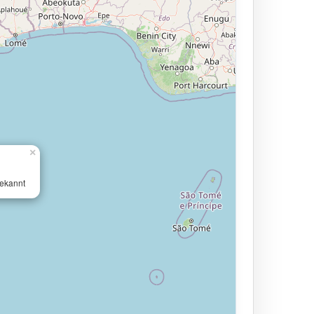
×
ekannt