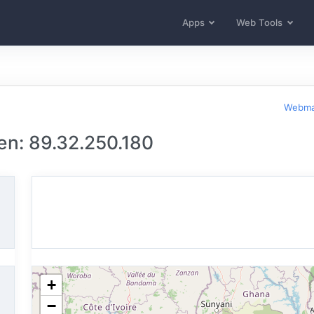
Apps
Web Tools
Webma
en: 89.32.250.180
+
−