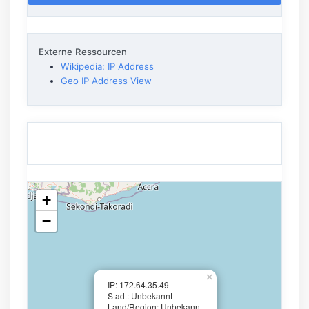
Externe Ressourcen
Wikipedia: IP Address
Geo IP Address View
+
−
×
IP: 172.64.35.49
Stadt: Unbekannt
Land/Region: Unbekannt