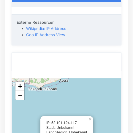
Externe Ressourcen
Wikipedia: IP Address
Geo IP Address View
+
−
×
IP: 52.101.124.117
Stadt: Unbekannt
Land/Region: Unbekannt