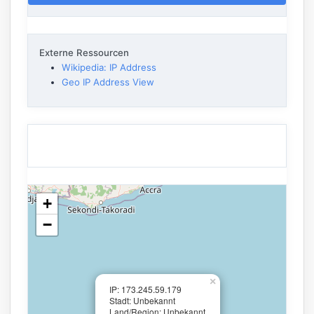
Externe Ressourcen
Wikipedia: IP Address
Geo IP Address View
+
−
×
IP: 173.245.59.179
Stadt: Unbekannt
Land/Region: Unbekannt