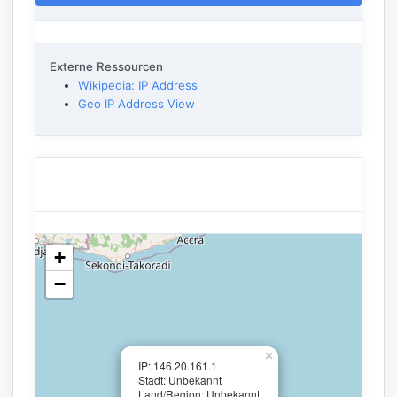
Externe Ressourcen
Wikipedia: IP Address
Geo IP Address View
+
−
×
IP: 146.20.161.1
Stadt: Unbekannt
Land/Region: Unbekannt