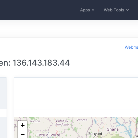
Apps
Web Tools
Webma
n: 136.143.183.44
+
−