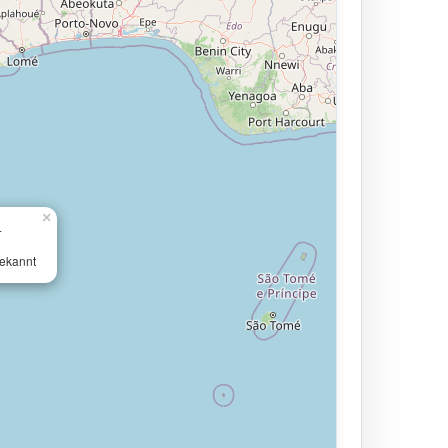
×
4
ekannt