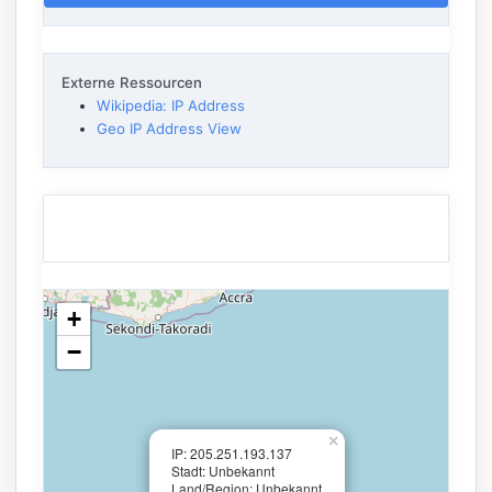
Externe Ressourcen
Wikipedia: IP Address
Geo IP Address View
+
−
×
IP: 205.251.193.137
Stadt: Unbekannt
Land/Region: Unbekannt