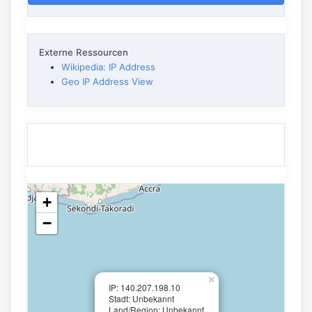
Externe Ressourcen
Wikipedia: IP Address
Geo IP Address View
+
−
×
IP: 140.207.198.10
Stadt: Unbekannt
Land/Region: Unbekannt