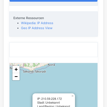
Externe Ressourcen
Wikipedia: IP Address
Geo IP Address View
+
−
×
IP: 210.59.228.172
Stadt: Unbekannt
Land/Region: Unbekannt