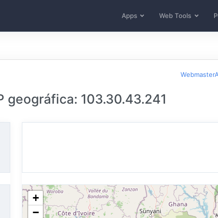
Apps
Web Tools
P
WebmasterA
P geográfica: 103.30.43.241
+
−