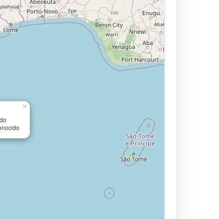
×
ido
onocido