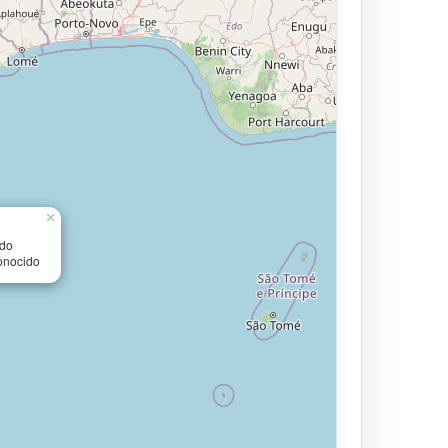
×
ido
onocido