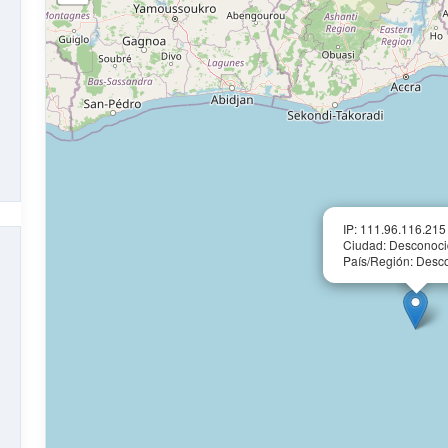
IP: 111.96.116.215
Ciudad: Desconoc
País/Región: Desc