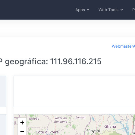
Apps
Web Tools
P
WebmasterA
 geográfica: 111.96.116.215
+
−