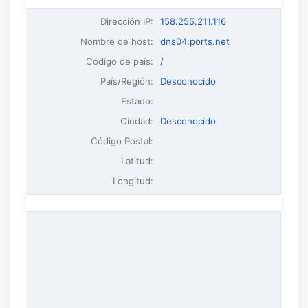
Dirección IP
:
158.255.211.116
Nombre de host
:
dns04.ports.net
Código de país:
/
País/Región:
Desconocido
Estado:
Ciudad:
Desconocido
Código Postal:
Latitud:
Longitud: