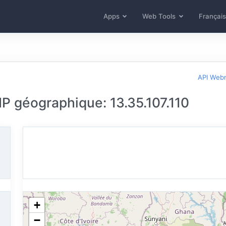
Apps
Web Tools
Français
API Web
 IP géographique: 13.35.107.110
+
−