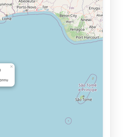
×
0
connu