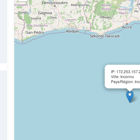
IP: 172.253.157.
Ville: Inconnu
Pays/Région: In