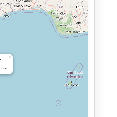
×
26
connu