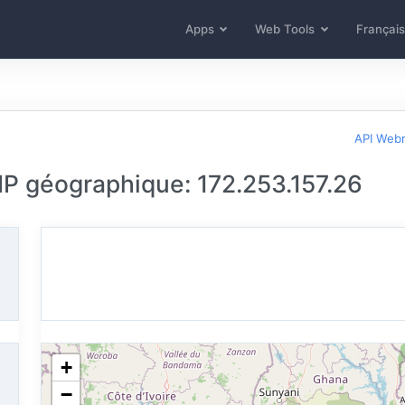
Apps
Web Tools
Français
API Web
 IP géographique: 172.253.157.26
+
−