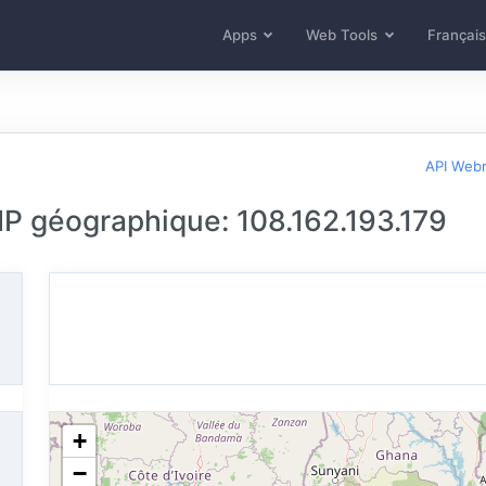
Apps
Web Tools
Français
API Web
 IP géographique: 108.162.193.179
+
−