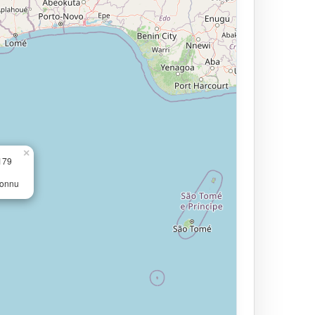
×
179
connu