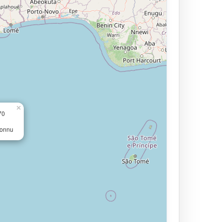
×
70
connu