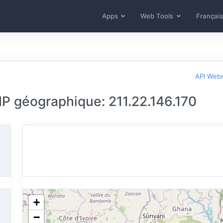
Apps
Web Tools
Français
API Web
 IP géographique: 211.22.146.170
+
−