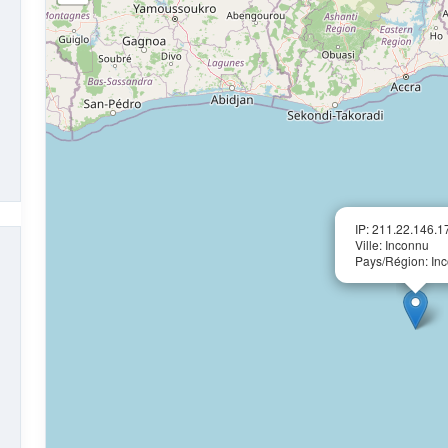
IP: 211.22.146.1
Ville: Inconnu
Pays/Région: In