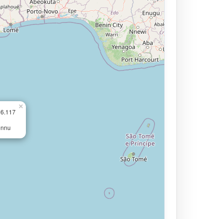
×
16.117
onnu