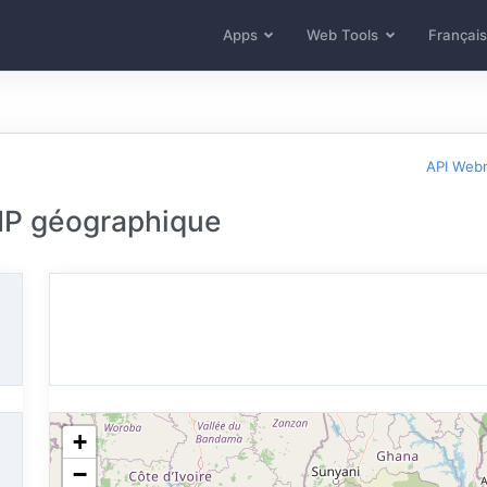
Apps
Web Tools
Français
API Web
 IP géographique
+
−