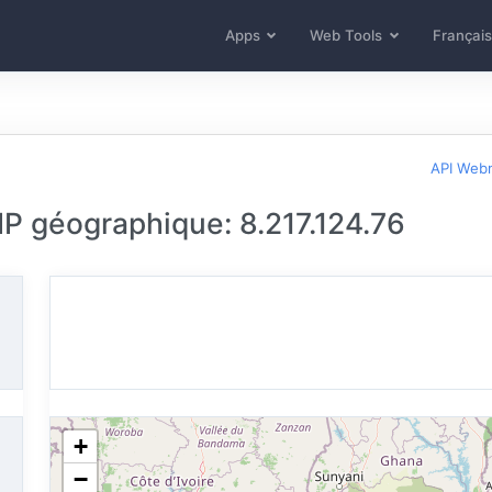
Apps
Web Tools
Français
API Web
 IP géographique: 8.217.124.76
+
−