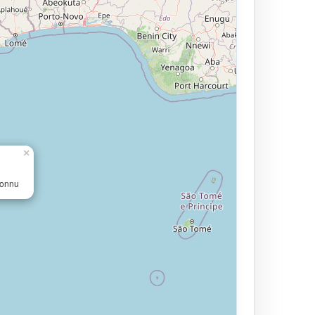
×
connu