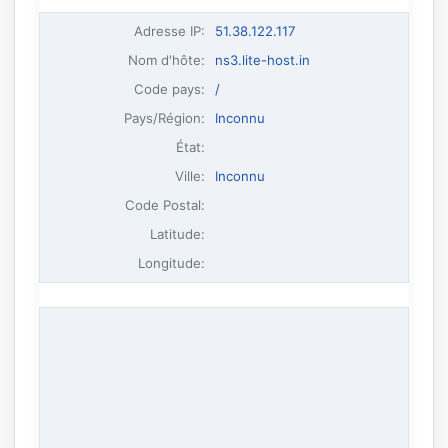
Adresse IP
:
51.38.122.117
Nom d'hôte
:
ns3.lite-host.in
Code pays:
/
Pays/Région:
Inconnu
État:
Ville:
Inconnu
Code Postal:
Latitude:
Longitude: