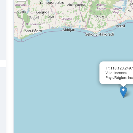
IP: 118.123.249.
Ville: Inconnu
Pays/Région: In