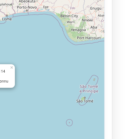
×
114
connu