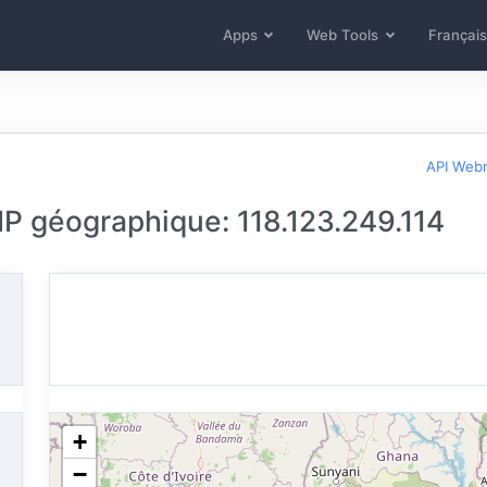
Apps
Web Tools
Français
API Web
 IP géographique: 118.123.249.114
+
−