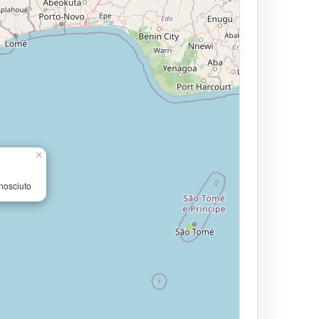
×
nosciuto