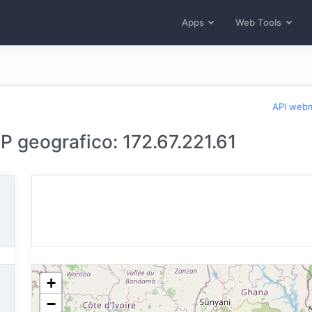
Apps
Web Tools
API web
 IP geografico: 172.67.221.61
+
−