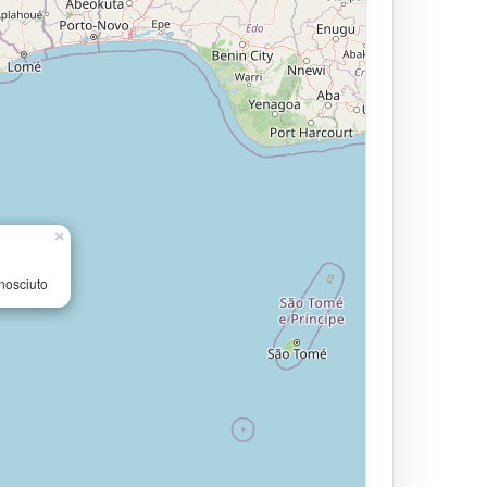
×
nosciuto