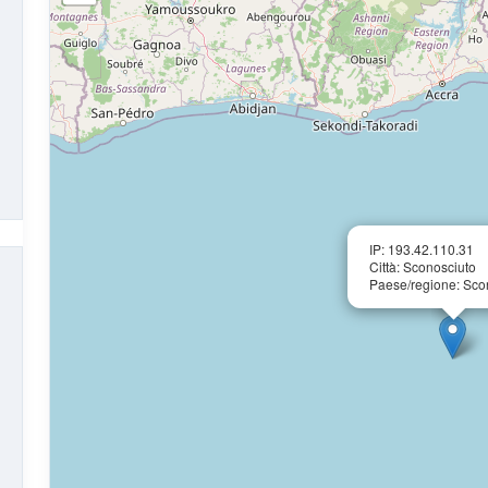
IP: 193.42.110.31
Città: Sconosciuto
Paese/regione: Sco