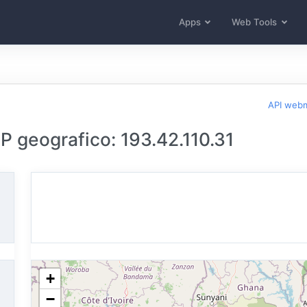
Apps
Web Tools
API web
 IP geografico: 193.42.110.31
+
−