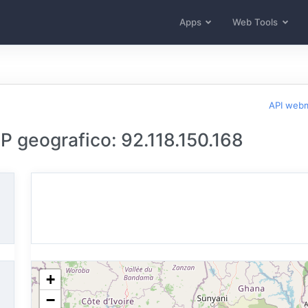
Apps
Web Tools
API web
 IP geografico: 92.118.150.168
+
−