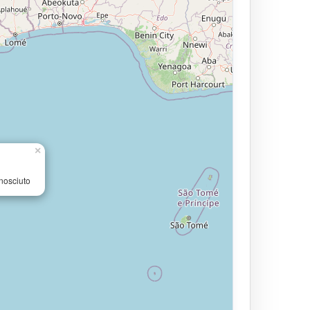
×
nosciuto