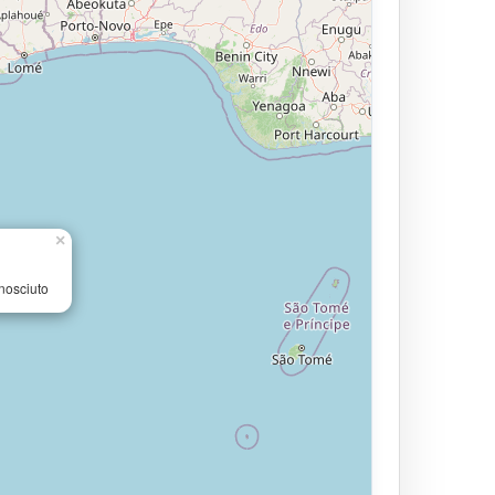
×
nosciuto