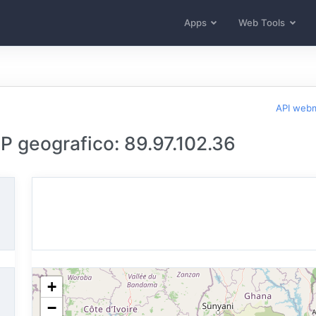
Apps
Web Tools
API web
 IP geografico: 89.97.102.36
+
−