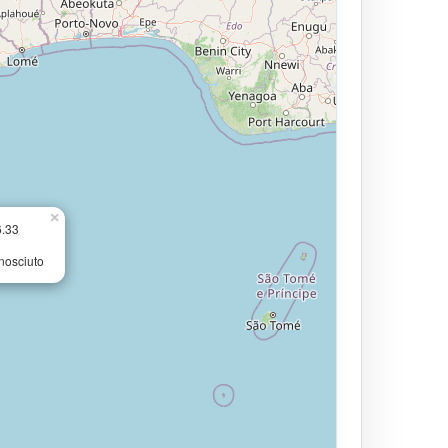
×
6.33
nosciuto