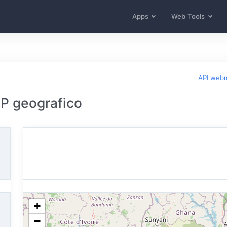
Apps
Web Tools
API web
 IP geografico
+
−