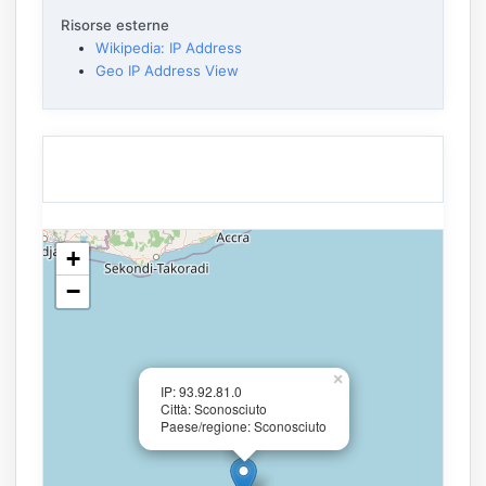
Risorse esterne
Wikipedia: IP Address
Geo IP Address View
+
−
×
IP: 93.92.81.0
Città: Sconosciuto
Paese/regione: Sconosciuto