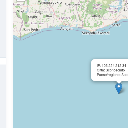
IP: 103.224.212.34
Città: Sconosciuto
Paese/regione: Sco