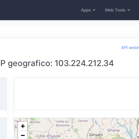
Apps
Web Tools
API web
 IP geografico: 103.224.212.34
+
−