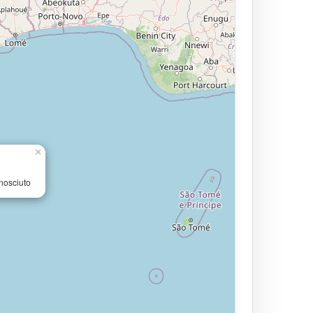
×
nosciuto