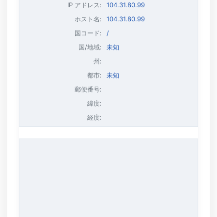
IP アドレス
:
104.31.80.99
ホスト名
:
104.31.80.99
国コード:
/
国/地域:
未知
州:
都市:
未知
郵便番号:
緯度:
経度: