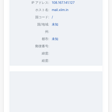
IP アドレス
:
108.167.141.127
ホスト名
:
mail.xiim.in
国コード:
/
国/地域:
未知
州:
都市:
未知
郵便番号:
緯度:
経度: