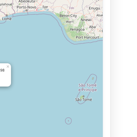
×
.98