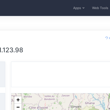
Apps
Web Tools
ウ
123.98
+
−