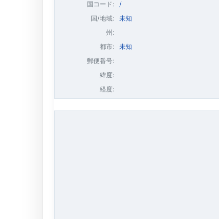
国コード:
/
国/地域:
未知
州:
都市:
未知
郵便番号:
緯度:
経度: