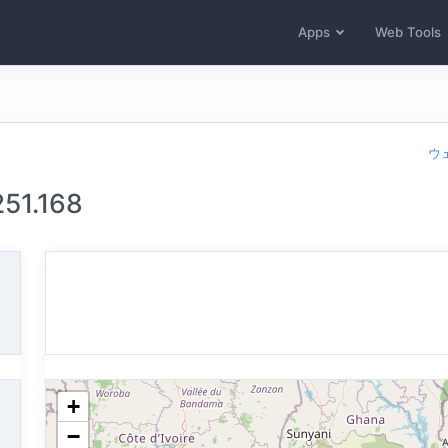
Apps
Web Tools
ウ
51.168
+
−