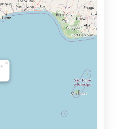
×
168