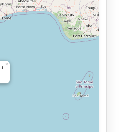
×
8.1