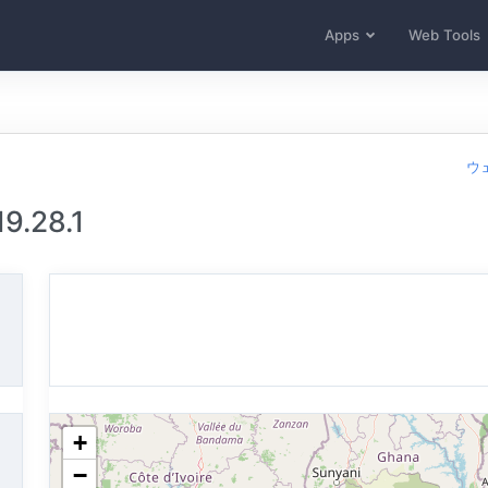
Apps
Web Tools
ウ
.28.1
+
−