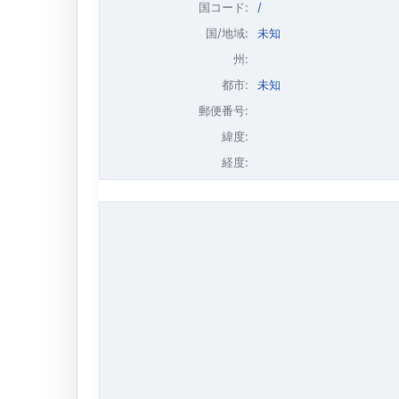
国コード:
/
国/地域:
未知
州:
都市:
未知
郵便番号:
緯度:
経度: