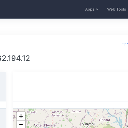
Apps
Web Tools
ウ
.194.12
+
−