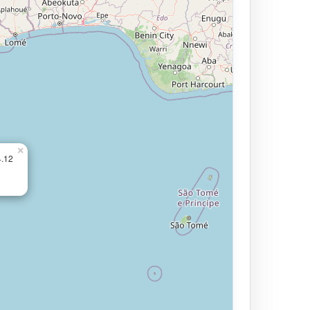
×
4.12