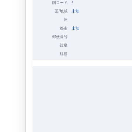
国コード:
/
国/地域:
未知
州:
都市:
未知
郵便番号:
緯度:
経度: