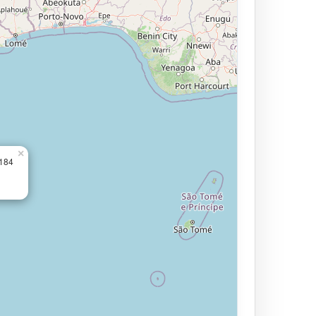
×
.184