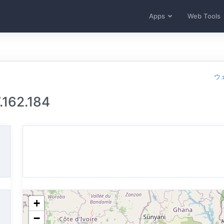
Apps
Web Tools
ウ
162.184
+
−