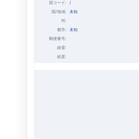
国コード:
/
国/地域:
未知
州:
都市:
未知
郵便番号:
緯度:
経度: