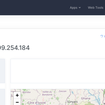
Apps
Web Tools
ウ
.254.184
+
−