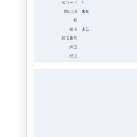
国コード:
/
国/地域:
未知
州:
都市:
未知
郵便番号:
緯度:
経度: