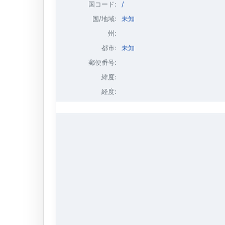
国コード:
/
国/地域:
未知
州:
都市:
未知
郵便番号:
緯度:
経度: