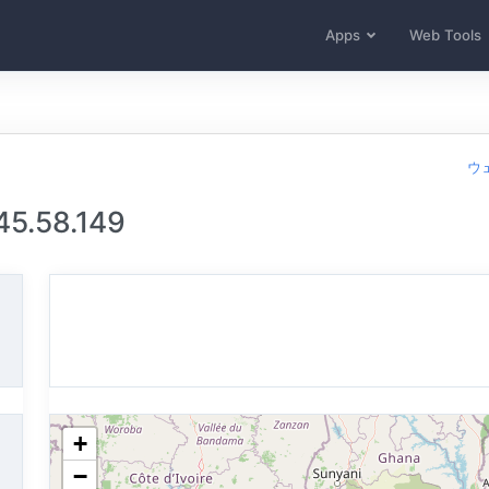
Apps
Web Tools
ウ
5.58.149
+
−