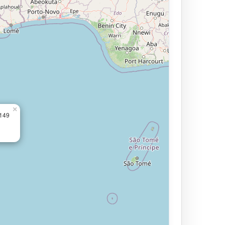
×
.149