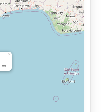
×
y
znany