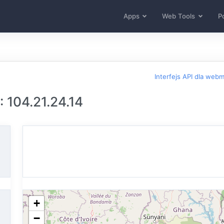
Apps
Web Tools
Po
Interfejs API dla web
: 104.21.24.14
+
−