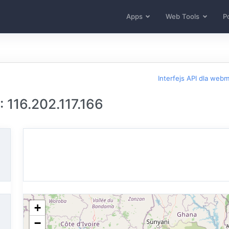
Apps
Web Tools
Po
Interfejs API dla web
: 116.202.117.166
+
−