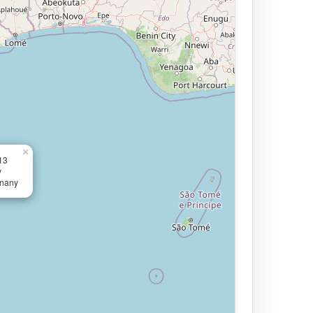
×
13
y
znany