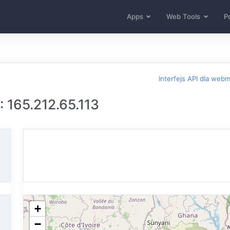
Apps
Web Tools
Po
Interfejs API dla web
: 165.212.65.113
+
−