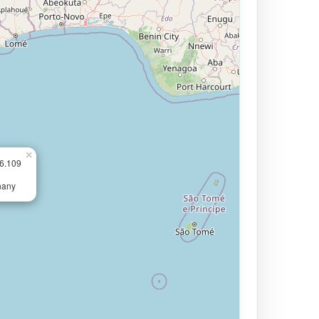
×
16.109
nany