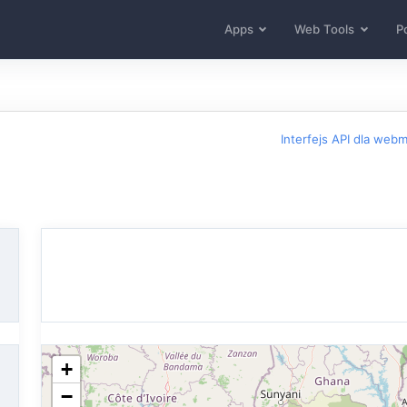
Apps
Web Tools
Po
Interfejs API dla web
+
−