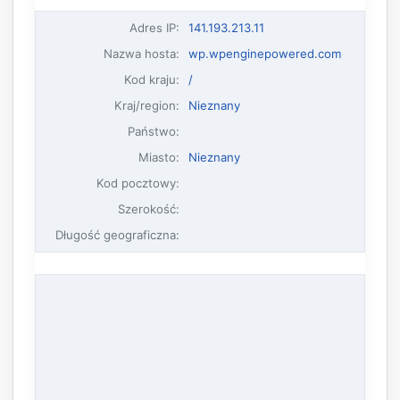
Adres IP
:
141.193.213.11
Nazwa hosta
:
wp.wpenginepowered.com
Kod kraju:
/
Kraj/region:
Nieznany
Państwo:
Miasto:
Nieznany
Kod pocztowy:
Szerokość:
Długość geograficzna: